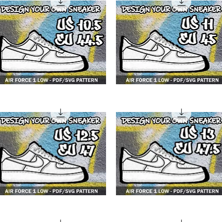
F1
4F1
w
low
F1
4F1
w
low