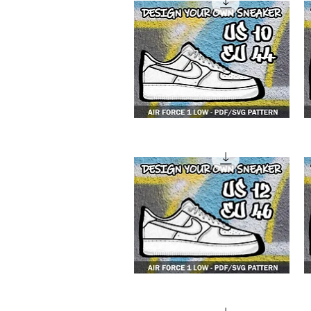
4F1
4
low
lo
4F1
4
low
lo