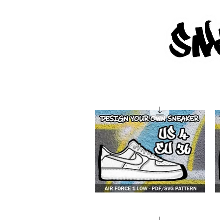
SNE
4F
4
1
lo
low