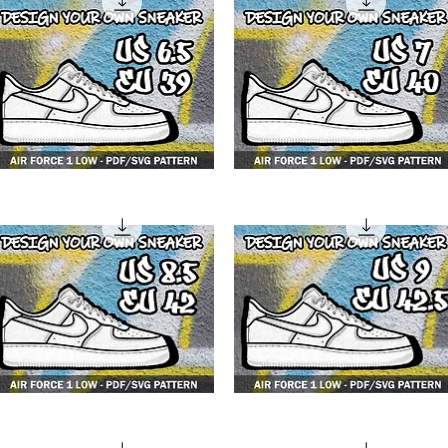
F1
4F1
w
low
F1
4F1
w
low