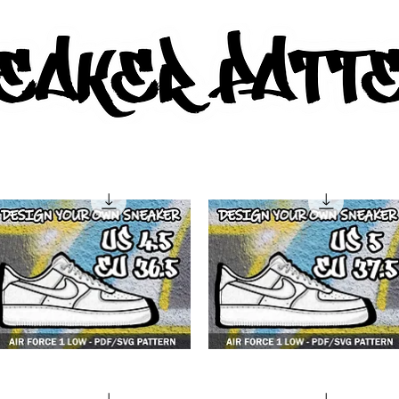
AKER PATTERNS - PDF/SVG FIL
F1
4F1
w
low