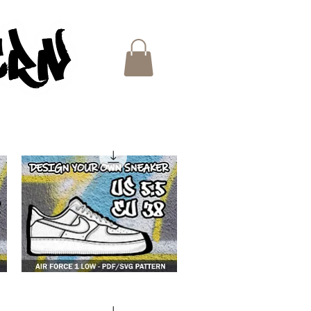
ES
4F1
low