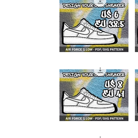
4F1
4
low
lo
4F1
4
low
lo